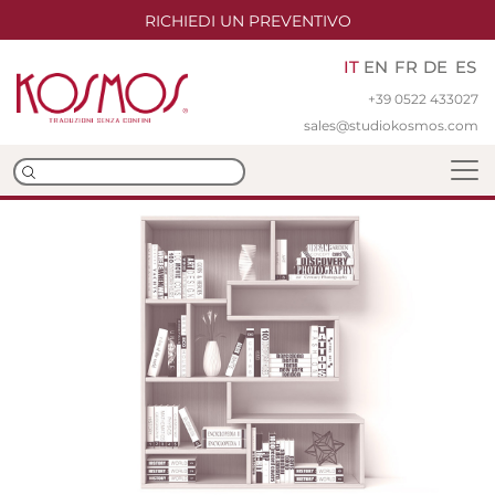
RICHIEDI UN PREVENTIVO
IT
EN
FR
DE
ES
+39 0522 433027
sales@studiokosmos.com
Team
Sedi
Certificazioni ISO
Traduzioni