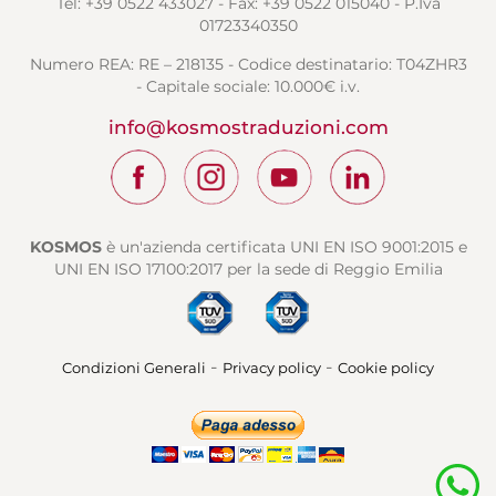
Tel: +39 0522 433027 - Fax: +39 0522 015040 - P.Iva
01723340350
Numero REA: RE – 218135 - Codice destinatario: T04ZHR3
- Capitale sociale: 10.000€ i.v.
info@kosmostraduzioni.com
KOSMOS
è un'azienda certificata UNI EN ISO 9001:2015 e
UNI EN ISO 17100:2017 per la sede di Reggio Emilia
-
-
Condizioni Generali
Privacy policy
Cookie policy