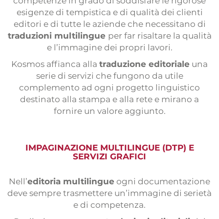
competenze in grado di soddisfare le rigorose
Stage
esigenze di tempistica e di qualità dei clienti
Modulo traduttori
editori e di tutte le aziende che necessitano di
traduzioni multilingue
per far risaltare la qualità
Prove di traduzione
e l’immagine dei propri lavori.
Kosmos affianca alla
traduzione editoriale
una
serie di servizi che fungono da utile
complemento ad ogni progetto linguistico
destinato alla stampa e alla rete e mirano a
fornire un valore aggiunto.
IMPAGINAZIONE MULTILINGUE (DTP) E
SERVIZI GRAFICI
Nell’
editoria multilingue
ogni documentazione
deve sempre trasmettere un’immagine di serietà
e di competenza.