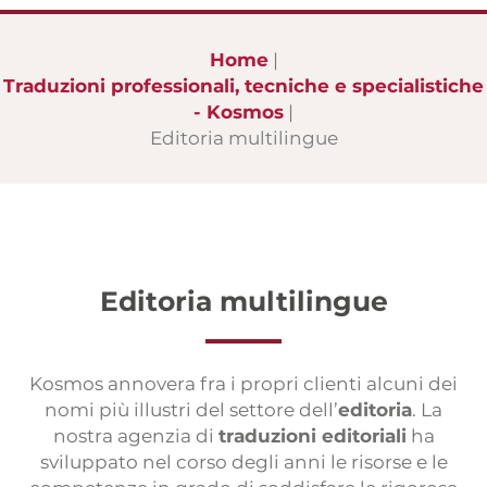
Interpretariati
Interpretariati da remoto
Home
Traduzioni professionali, tecniche e specialistiche
Speakeraggi
- Kosmos
Sottotitolaggi
Editoria multilingue
Siti web multilingue
Editoria multilingue
Servizio press
Sondaggi internazionali
Editoria multilingue
Event planning
Kosmos annovera fra i propri clienti alcuni dei
nomi più illustri del settore dell’
editoria
. La
nostra agenzia di
traduzioni editoriali
ha
sviluppato nel corso degli anni le risorse e le